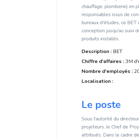
b
i
chauffage, plomberie) en pl
p
o
l
responsables issus de cons
p
o
bureaux d'études, ce BET a
conception jusqu'au suivi 
k
produits installés.
Description :
BET
Chiffre d'affaires :
3M d'
Nombre d'employés :
2
Localisation :
Le poste
Sous l'autorité du directeu
projeteurs, le Chef de Pro
attribués. Dans le cadre d