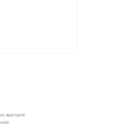
lus approprié
vité.