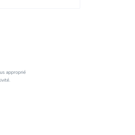
lus approprié
vité.