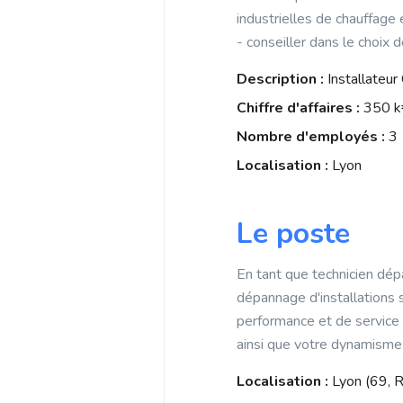
b
i
industrielles de chauffage 
p
o
l
- conseiller dans le choix
p
o
Description :
Installateu
k
Chiffre d'affaires :
350 k
Nombre d'employés :
3
Localisation :
Lyon
Le poste
En tant que technicien dépa
dépannage d'installations 
performance et de service 
ainsi que votre dynamisme f
Localisation :
Lyon (69, 