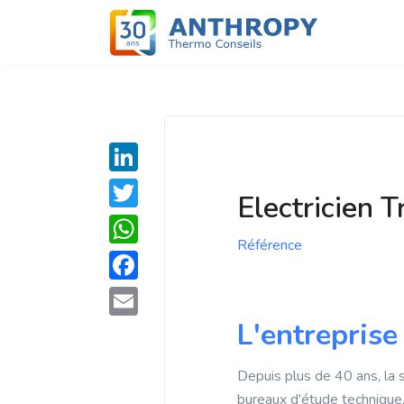
L
Electricien 
i
T
n
Référence
w
W
k
i
h
F
e
t
a
a
L'entreprise
d
E
t
t
c
I
m
e
s
Depuis plus de 40 ans, la 
e
n
a
r
bureaux d'étude technique,
A