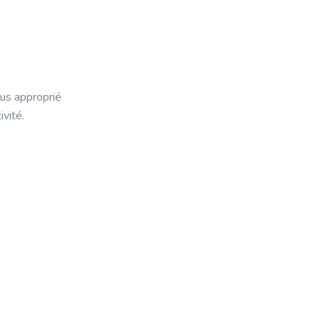
lus approprié
vité.