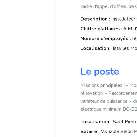
b
i
cadre d'appel d'offres, de 
p
o
l
p
Description :
Installateu
o
Chiffre d'affaires :
6 M d
k
Nombre d'employés :
5
Localisation :
Issy les Mo
Le poste
Missions principales : - Mo
rénovation. - Raccordement 
variateur de puissance, - d
électrique minimum BC-B
Localisation :
Saint Pierr
Salaire :
V&riable Selon P