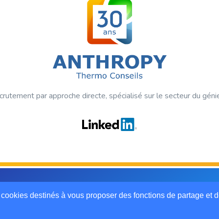
crutement par approche directe, spécialisé sur le secteur du géni
ts réservés.
 cookies destinés à vous proposer des fonctions de partage et 