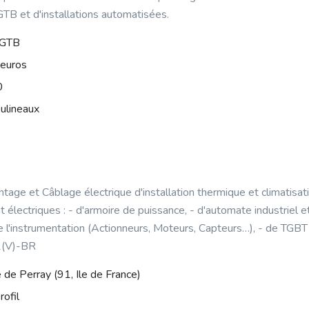
GTB et d'installations automatisées.
r GTB
'euros
0
ulineaux
ntage et Câblage électrique d'installation thermique et climatisa
électriques : - d'armoire de puissance, - d'automate industriel et
e l'instrumentation (Actionneurs, Moteurs, Capteurs…), - de TGBT /
2(V)-BR
e de Perray (91, Ile de France)
rofil