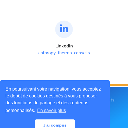
LinkedIn
anthropy-thermo-conseils
En poursuivant votre navigation, vous acceptez
le dépôt de cookies destinés à vous proposer
2019 © ANTHROPY Thermo Conseils. Tous droits
des fonctions de partage et des contenus
réservés.
personnalisés.
En savoir plus
Mentions légales
CGU
Contactez-nous
J'ai compris